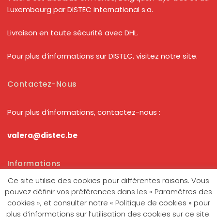
Luxembourg par DISTEC international s.a.
Livraison en toute sécurité avec DHL.
Pour plus d’informations sur DISTEC, visitez notre
site.
Contactez-Nous
Pour plus d’informations, contactez-nous :
valera@distec.be
Informations
Ce site utilise des cookies pour différentes raisons. Vous
We use cookies to ensure that we give you the best
Conditions générales de vente
pouvez définir vos préférences dans les « Paramètres des
experience on our website. If you continue to use this
cookies », et consulter notre « Politique de cookies » pour
site we will assume that you are happy with it.
plus d’informations sur l’utilisation des cookies sur ce site.
Cookies