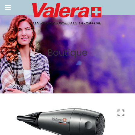
NOS PRODUITS
SÈCHE-CHEVEUX
TONDEUSES
Boutique
STYLERS