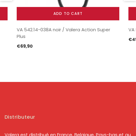
ADD TO CART
VA 542.14-038A noir / Valera Action Super
VA 
Plus
€
4
€
69,90
Distributeur
Valera est distribué en France, Belgique, Pays-bas et au