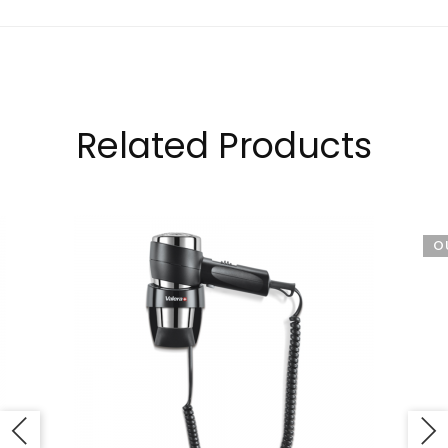
Related Products
O