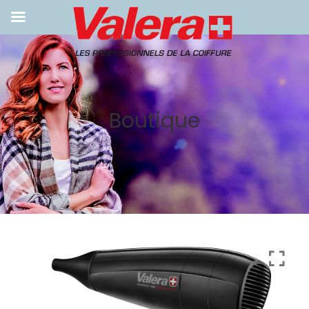
NOS PRODUITS
SÈCHE-CHEVEUX
TONDEUSES
Boutique
STYLERS