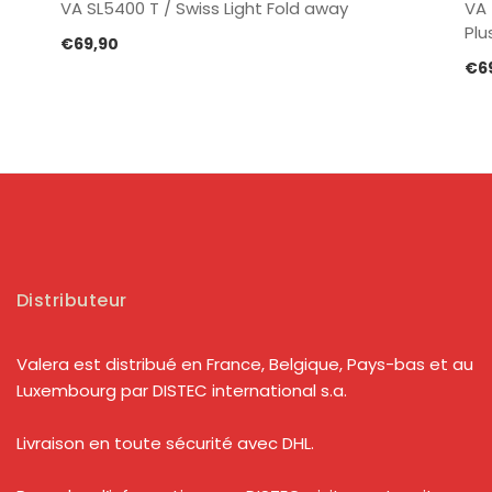
VA SL5400 T / Swiss Light Fold away
VA 
Plu
€
69,90
€
6
Distributeur
Valera est distribué en France, Belgique, Pays-bas et au
Luxembourg par DISTEC international s.a.
Livraison en toute sécurité avec DHL.